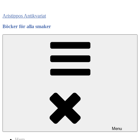
Skip
to
Aristippos Antikvariat
content
Böcker för alla smaker
Menu
Hem