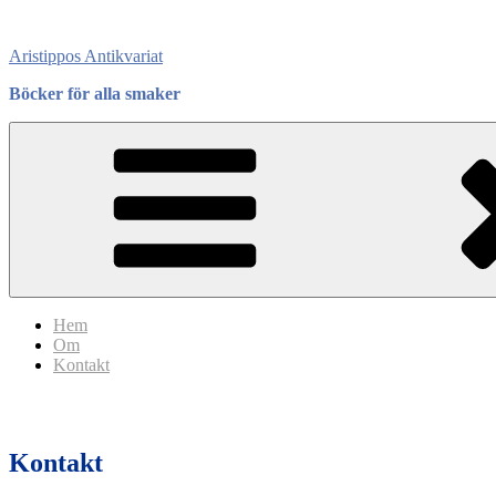
Skip
to
Aristippos Antikvariat
content
Böcker för alla smaker
Hem
Om
Kontakt
Kontakt