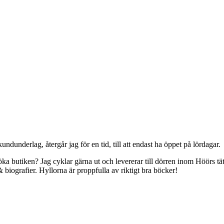
underlag, återgår jag för en tid, till att endast ha öppet på lördagar.
a butiken? Jag cyklar gärna ut och levererar till dörren inom Höörs tät
 biografier. Hyllorna är proppfulla av riktigt bra böcker!