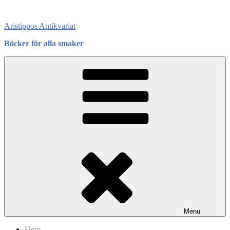
Skip
to
Aristippos Antikvariat
content
Böcker för alla smaker
Menu
Hem