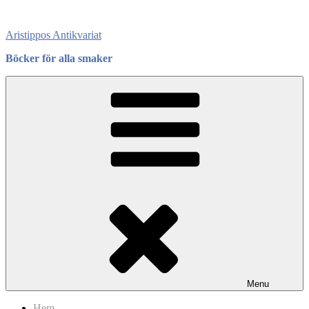
Skip
to
Aristippos Antikvariat
content
Böcker för alla smaker
Menu
Hem