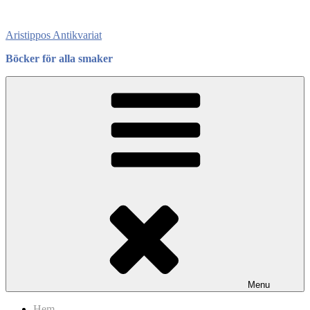
Skip
to
Aristippos Antikvariat
content
Böcker för alla smaker
Menu
Hem