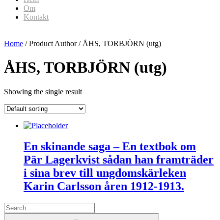
Om
Kontakt
Home
/ Product Author / ÅHS, TORBJÖRN (utg)
ÅHS, TORBJÖRN (utg)
Showing the single result
En skinande saga – En textbok om
Pär Lagerkvist sådan han framträder
i sina brev till ungdomskärleken
Karin Carlsson åren 1912-1913.
Search
for:
Search