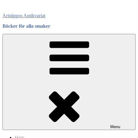
Skip
to
Aristippos Antikvariat
content
Böcker för alla smaker
Menu
Hem