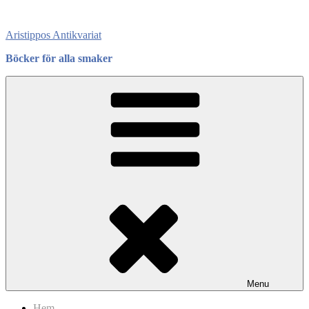
Skip
to
Aristippos Antikvariat
content
Böcker för alla smaker
Menu
Hem