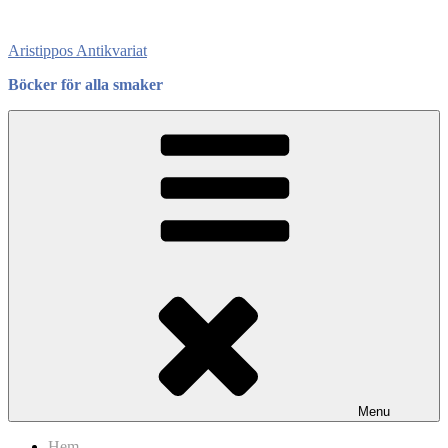
Skip
to
Aristippos Antikvariat
content
Böcker för alla smaker
Menu
Hem