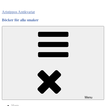
Skip
to
Aristippos Antikvariat
content
Böcker för alla smaker
Menu
Hem