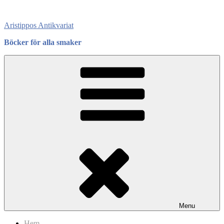
Skip
to
Aristippos Antikvariat
content
Böcker för alla smaker
Menu
Hem