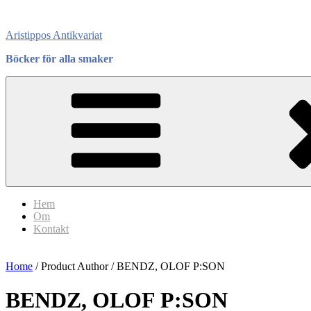
Skip
to
Aristippos Antikvariat
content
Böcker för alla smaker
Hem
Om
Kontakt
Home
/ Product Author / BENDZ, OLOF P:SON
BENDZ, OLOF P:SON