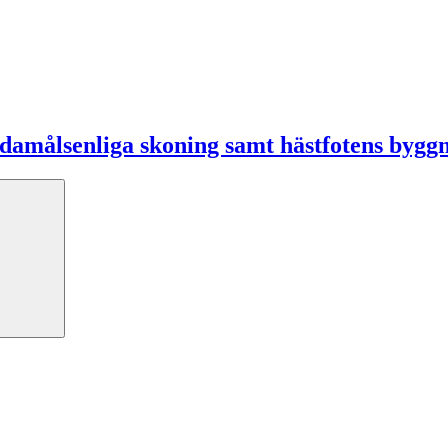
ndamålsenliga skoning samt hästfotens bygg
Search