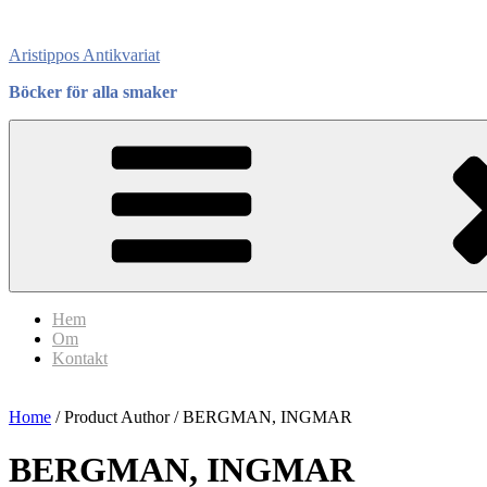
Skip
to
Aristippos Antikvariat
content
Böcker för alla smaker
Hem
Om
Kontakt
Home
/ Product Author / BERGMAN, INGMAR
BERGMAN, INGMAR