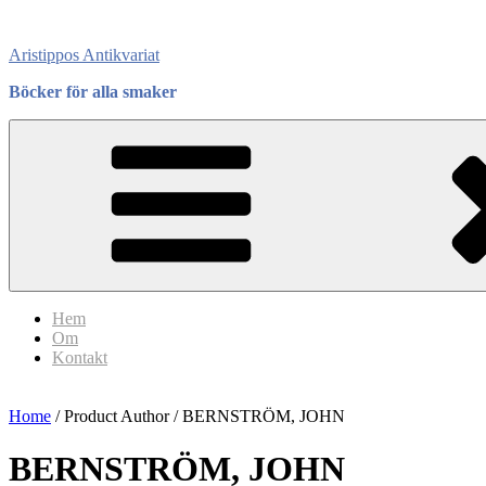
Skip
to
Aristippos Antikvariat
content
Böcker för alla smaker
Hem
Om
Kontakt
Home
/ Product Author / BERNSTRÖM, JOHN
BERNSTRÖM, JOHN