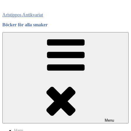
Skip
to
Aristippos Antikvariat
content
Böcker för alla smaker
Menu
Hem