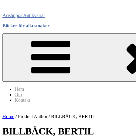
Skip
to
Aristippos Antikvariat
content
Böcker för alla smaker
Hem
Om
Kontakt
Home
/ Product Author / BILLBÄCK, BERTIL
BILLBÄCK, BERTIL