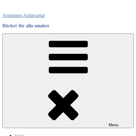
Skip
to
Aristippos Antikvariat
content
Böcker för alla smaker
Menu
Hem