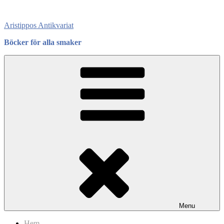
Skip
to
Aristippos Antikvariat
content
Böcker för alla smaker
Menu
Hem