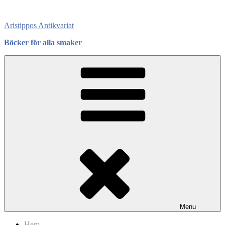
Skip
to
Aristippos Antikvariat
content
Böcker för alla smaker
Menu
Hem