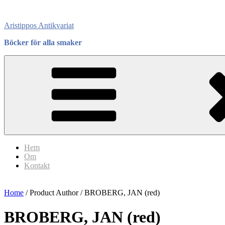
Skip
to
Aristippos Antikvariat
content
Böcker för alla smaker
Hem
Om
Kontakt
Home
/ Product Author / BROBERG, JAN (red)
BROBERG, JAN (red)