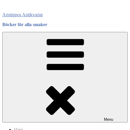
Skip
to
Aristippos Antikvariat
content
Böcker för alla smaker
Menu
Hem