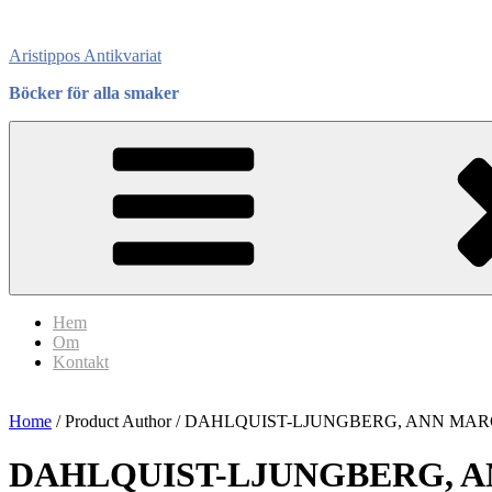
Skip
to
Aristippos Antikvariat
content
Böcker för alla smaker
Hem
Om
Kontakt
Home
/ Product Author / DAHLQUIST-LJUNGBERG, ANN MA
DAHLQUIST-LJUNGBERG, 