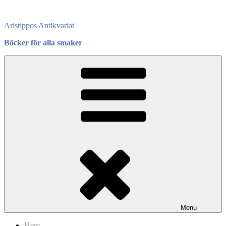
Skip
to
Aristippos Antikvariat
content
Böcker för alla smaker
Menu
Hem