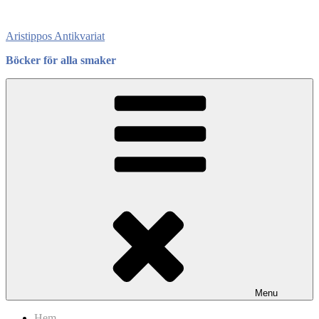
Skip
to
Aristippos Antikvariat
content
Böcker för alla smaker
Menu
Hem