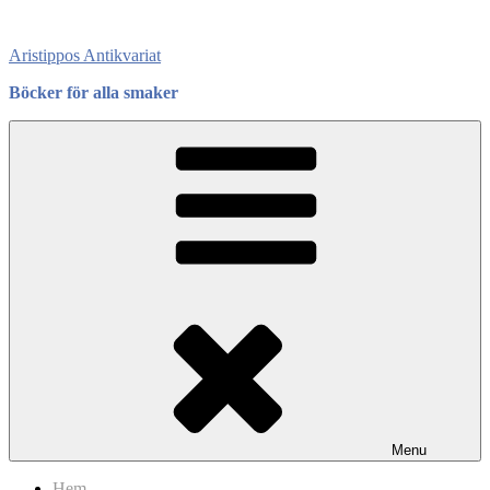
Skip
to
Aristippos Antikvariat
content
Böcker för alla smaker
Menu
Hem