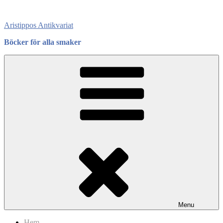
Skip
to
Aristippos Antikvariat
content
Böcker för alla smaker
Menu
Hem