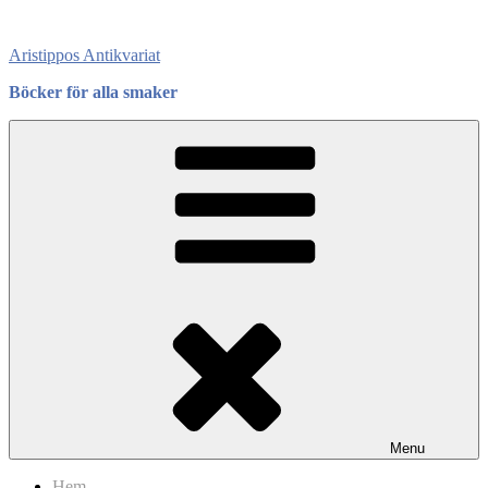
Skip
to
Aristippos Antikvariat
content
Böcker för alla smaker
Menu
Hem