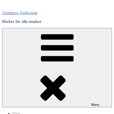
Skip
to
Aristippos Antikvariat
content
Böcker för alla smaker
Menu
Hem