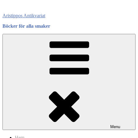
Skip
to
Aristippos Antikvariat
content
Böcker för alla smaker
Menu
Hem