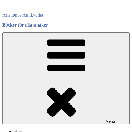
Skip
to
Aristippos Antikvariat
content
Böcker för alla smaker
Menu
Hem