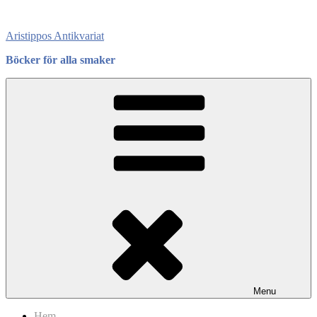
Skip
to
Aristippos Antikvariat
content
Böcker för alla smaker
Menu
Hem