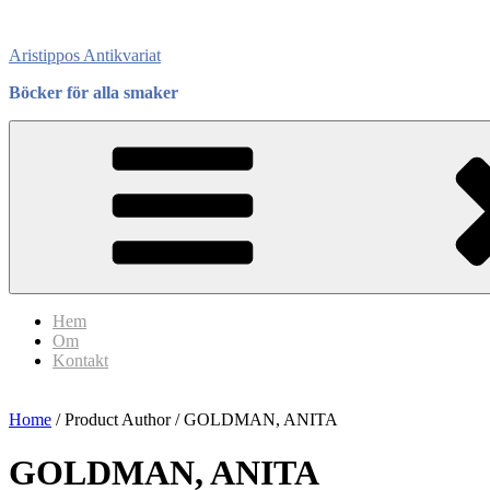
Skip
to
Aristippos Antikvariat
content
Böcker för alla smaker
Hem
Om
Kontakt
Home
/ Product Author / GOLDMAN, ANITA
GOLDMAN, ANITA