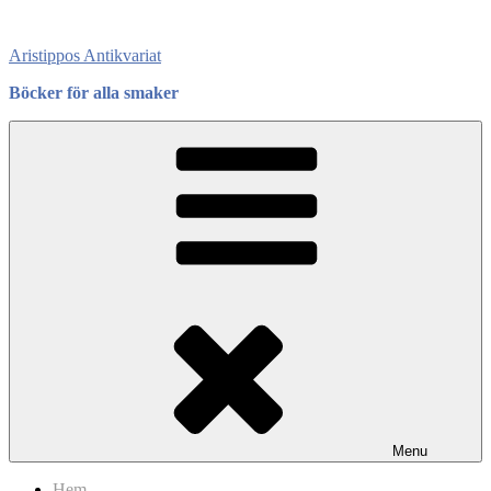
Skip
to
Aristippos Antikvariat
content
Böcker för alla smaker
Menu
Hem