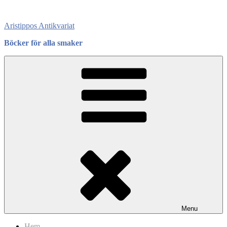
Skip
to
Aristippos Antikvariat
content
Böcker för alla smaker
Menu
Hem