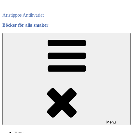
Skip
to
Aristippos Antikvariat
content
Böcker för alla smaker
Menu
Hem