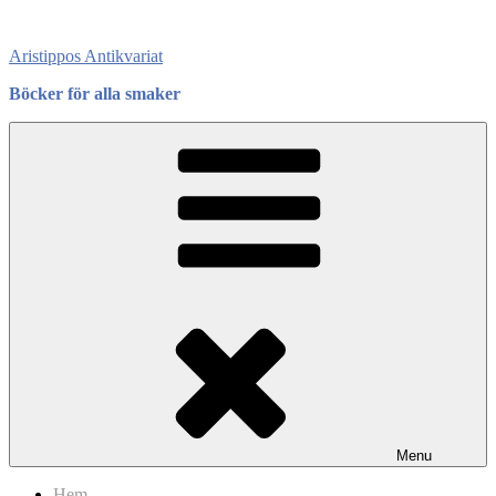
Skip
to
Aristippos Antikvariat
content
Böcker för alla smaker
Menu
Hem