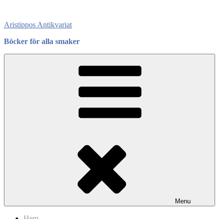
Skip
to
Aristippos Antikvariat
content
Böcker för alla smaker
Menu
Hem