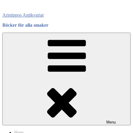
Skip
to
Aristippos Antikvariat
content
Böcker för alla smaker
Menu
Hem