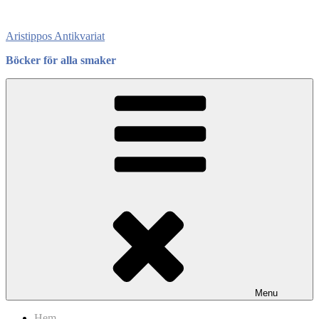
Skip
to
Aristippos Antikvariat
content
Böcker för alla smaker
Menu
Hem