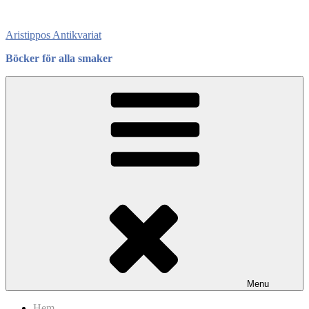
Skip
to
Aristippos Antikvariat
content
Böcker för alla smaker
Menu
Hem