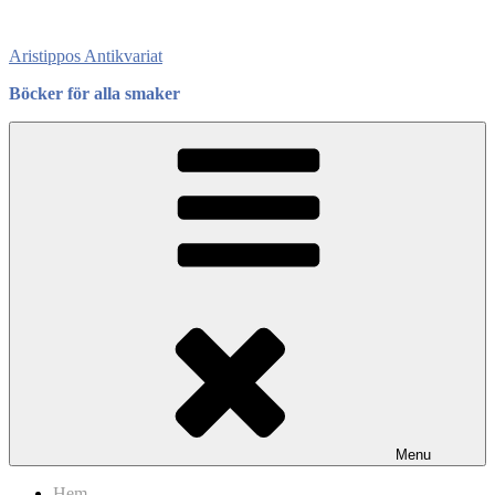
Skip
to
Aristippos Antikvariat
content
Böcker för alla smaker
Menu
Hem