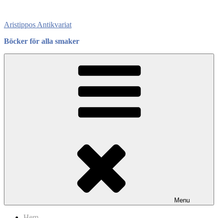
Skip
to
Aristippos Antikvariat
content
Böcker för alla smaker
Menu
Hem