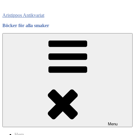
Skip
to
Aristippos Antikvariat
content
Böcker för alla smaker
Menu
Hem