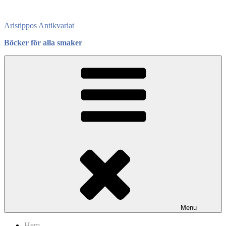
Skip
to
Aristippos Antikvariat
content
Böcker för alla smaker
Menu
Hem