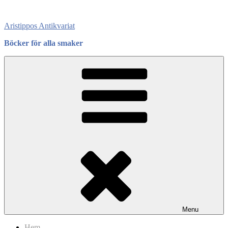
Skip
to
Aristippos Antikvariat
content
Böcker för alla smaker
Menu
Hem