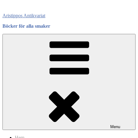
Skip
to
Aristippos Antikvariat
content
Böcker för alla smaker
Menu
Hem