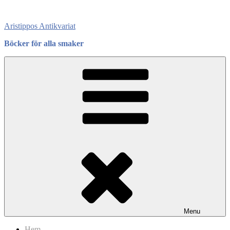
Skip
to
Aristippos Antikvariat
content
Böcker för alla smaker
Menu
Hem