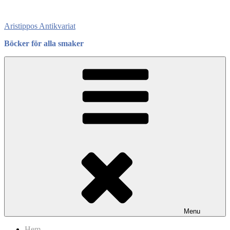
Skip
to
Aristippos Antikvariat
content
Böcker för alla smaker
Menu
Hem