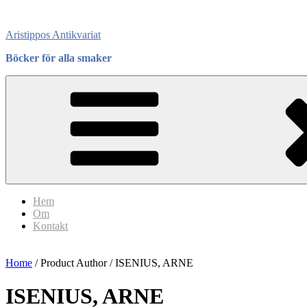
Skip
to
Aristippos Antikvariat
content
Böcker för alla smaker
Hem
Om
Kontakt
Home
/ Product Author / ISENIUS, ARNE
ISENIUS, ARNE