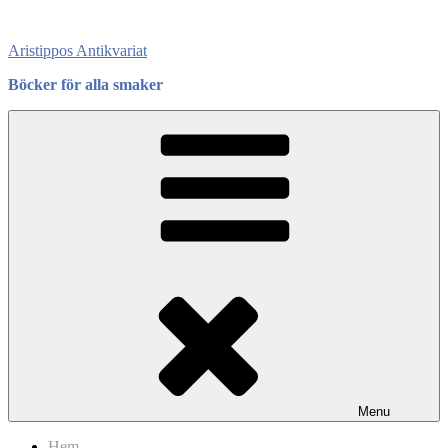
Skip
to
Aristippos Antikvariat
content
Böcker för alla smaker
Menu
Hem