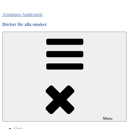
Skip
to
Aristippos Antikvariat
content
Böcker för alla smaker
Menu
Hem